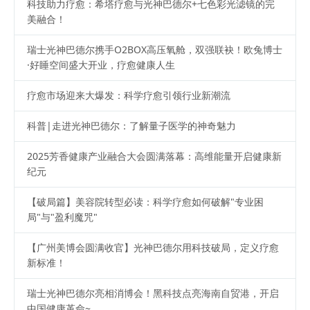
科技助力疗愈：希塔疗愈与光神巴德尔+七色彩光滤镜的完
美融合！
瑞士光神巴德尔携手O2BOX高压氧舱，双强联袂！欧兔博士
·好睡空间盛大开业，疗愈健康人生
疗愈市场迎来大爆发：科学疗愈引领行业新潮流
科普|走进光神巴德尔：了解量子医学的神奇魅力
2025芳香健康产业融合大会圆满落幕：高维能量开启健康新
纪元
【破局篇】美容院转型必读：科学疗愈如何破解"专业困
局"与"盈利魔咒"
【广州美博会圆满收官】光神巴德尔用科技破局，定义疗愈
新标准！
瑞士光神巴德尔亮相消博会！黑科技点亮海南自贸港，开启
中国健康革命~