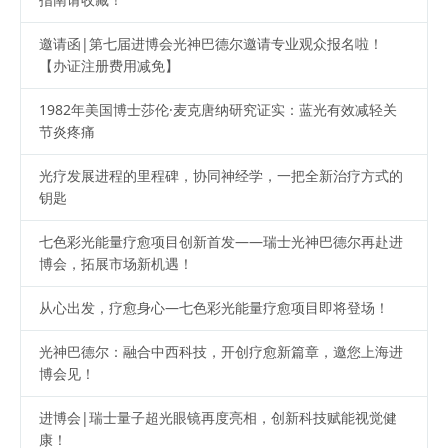
邀请函|第七届进博会光神巴德尔邀请专业观众报名啦！
【办证注册费用减免】
1982年美国博士莎伦·麦克唐纳研究证实：蓝光有效减轻关
节炎疼痛
光疗发展进程的里程碑，协同神经学，一把全新治疗方式的
钥匙
七色彩光能量疗愈项目创新首发——瑞士光神巴德尔再赴进
博会，拓展市场新机遇！
从心出发，疗愈身心—七色彩光能量疗愈项目即将登场！
光神巴德尔：融合中西科技，开创疗愈新篇章，邀您上海进
博会见！
进博会|瑞士量子超光眼镜再度亮相，创新科技赋能视觉健
康！