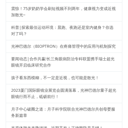
震惊！75岁奶奶学会刷短视频不到两年，健康视力变成近视
加散光~
科普|探索最佳运动环境：晨跑、夜跑还是室内健身？你选
对了吗？
光神巴德尔（BIOPTRON）在疼痛管理中的应用与机制探究
要闻动态|合作共赢!长三角眼病防治专科联盟携手瑞士超光
眼镜开启临床研究合作
孩子看东西模糊，不一定是近视，也可能是散光！
2023厦门国际眼镜业展览会圆满落幕，光神巴德尔量子超光
眼镜行而不止，砥砺前行！
月子中心破圈之道：月子科学院联合光神巴德尔共创母婴服
务新篇章
支原体肺炎来势汹汹，近期高发！正确预防是关键！