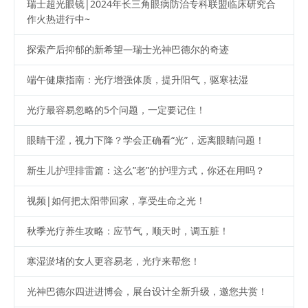
瑞士超光眼镜|2024年长三角眼病防治专科联盟临床研究合
作火热进行中~
探索产后抑郁的新希望—瑞士光神巴德尔的奇迹
端午健康指南：光疗增强体质，提升阳气，驱寒祛湿
光疗最容易忽略的5个问题，一定要记住！
眼睛干涩，视力下降？学会正确看“光”，远离眼睛问题！
新生儿护理排雷篇：这么”老”的护理方式，你还在用吗？
视频|如何把太阳带回家，享受生命之光！
秋季光疗养生攻略：应节气，顺天时，调五脏！
寒湿淤堵的女人更容易老，光疗来帮您！
光神巴德尔四进进博会，展台设计全新升级，邀您共赏！