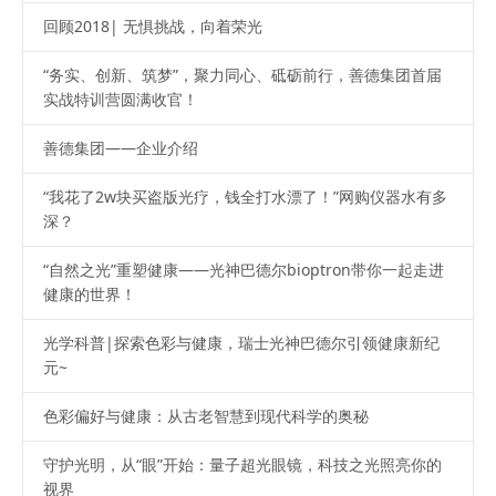
回顾2018| 无惧挑战，向着荣光
“务实、创新、筑梦”，聚力同心、砥砺前行，善德集团首届
实战特训营圆满收官！
善德集团——企业介绍
“我花了2w块买盗版光疗，钱全打水漂了！”网购仪器水有多
深？
“自然之光”重塑健康——光神巴德尔bioptron带你一起走进
健康的世界！
光学科普|探索色彩与健康，瑞士光神巴德尔引领健康新纪
元~
色彩偏好与健康：从古老智慧到现代科学的奥秘
守护光明，从“眼”开始：量子超光眼镜，科技之光照亮你的
视界