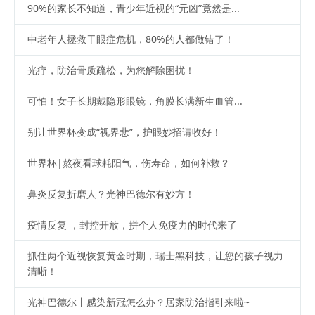
90%的家长不知道，青少年近视的“元凶”竟然是...
中老年人拯救干眼症危机，80%的人都做错了！
光疗，防治骨质疏松，为您解除困扰！
可怕！女子长期戴隐形眼镜，角膜长满新生血管...
别让世界杯变成“视界悲”，护眼妙招请收好！
世界杯|熬夜看球耗阳气，伤寿命，如何补救？
鼻炎反复折磨人？光神巴德尔有妙方！
疫情反复 ，封控开放，拼个人免疫力的时代来了
抓住两个近视恢复黄金时期，瑞士黑科技，让您的孩子视力
清晰！
光神巴德尔丨感染新冠怎么办？居家防治指引来啦~