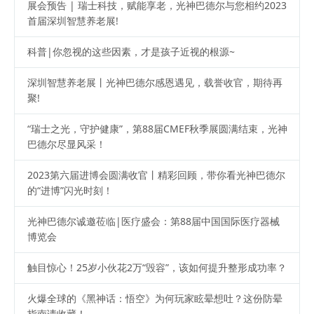
展会预告 | 瑞士科技，赋能享老，光神巴德尔与您相约2023
首届深圳智慧养老展!
科普|你忽视的这些因素，才是孩子近视的根源~
‍深圳智慧养老展丨光神巴德尔感恩遇见，载誉收官，期待再
聚!
“瑞士之光，守护健康”，第88届CMEF秋季展圆满结束，光神
巴德尔尽显风采！
2023第六届进博会圆满收官丨精彩回顾，带你看光神巴德尔
的“进博”闪光时刻！
光神巴德尔诚邀莅临|医疗盛会：第88届中国国际医疗器械
博览会
触目惊心！25岁小伙花2万“毁容”，该如何提升整形成功率？
火爆全球的《黑神话：悟空》为何玩家眩晕想吐？这份防晕
指南请收藏！