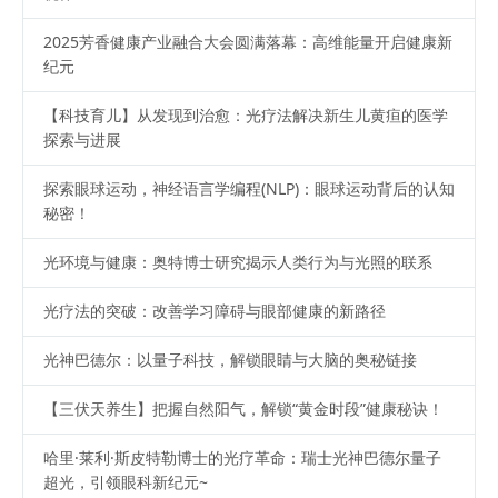
2025芳香健康产业融合大会圆满落幕：高维能量开启健康新
纪元
【科技育儿】从发现到治愈：光疗法解决新生儿黄疸的医学
探索与进展
探索眼球运动，神经语言学编程(NLP)：眼球运动背后的认知
秘密！
光环境与健康：奥特博士研究揭示人类行为与光照的联系
光疗法的突破：改善学习障碍与眼部健康的新路径
光神巴德尔：以量子科技，解锁眼睛与大脑的奥秘链接
【三伏天养生】把握自然阳气，解锁“黄金时段”健康秘诀！
哈里·莱利·斯皮特勒博士的光疗革命：瑞士光神巴德尔量子
超光，引领眼科新纪元~