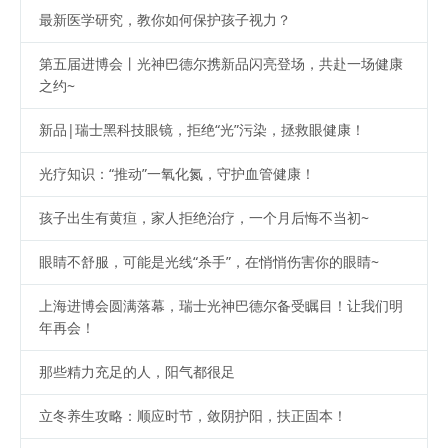
最新医学研究，教你如何保护孩子视力？
第五届进博会丨光神巴德尔携新品闪亮登场，共赴一场健康
之约~
新品|瑞士黑科技眼镜，拒绝“光”污染，拯救眼健康！
光疗知识：“推动”一氧化氮，守护血管健康！
孩子出生有黄疸，家人拒绝治疗，一个月后悔不当初~
眼睛不舒服，可能是光线“杀手”，在悄悄伤害你的眼睛~
上海进博会圆满落幕，瑞士光神巴德尔备受瞩目！让我们明
年再会！
那些精力充足的人，阳气都很足
立冬养生攻略：顺应时节，敛阴护阳，扶正固本！