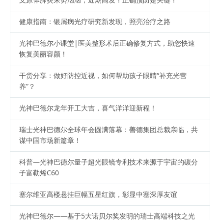
健康指南：银屑病光疗研究新发现，照亮治疗之路
光神巴德尔小课堂|医美整形术后正确修复方式，助您快速
恢复美丽容颜！
干货分享：做好防控近视，如何帮助孩子眼睛“补充光营
养”？
光神巴德尔龙年开工大吉，喜气洋洋迎新程！
瑞士光神巴德尔全球年会圆满落幕：善德集团总裁亲临，共
谋中国市场新篇章！
科普—光神巴德尔量子超光眼镜专利技术来源于宇宙的碳分
子富勒烯C60
塞尔维亚高楼悬挂巨幅五星红旗，彰显中塞深厚友谊
光神巴德尔——基于5大诺贝尔奖发明的瑞士高端科技之光