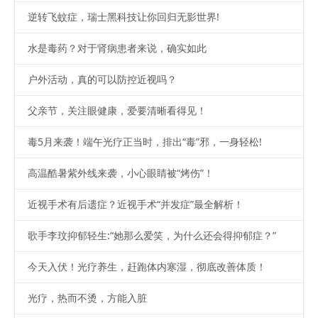
逆转飞蚊症，瑞士黑科技让你回归无影世界!
水是毒药？对于肾病患者来说，确实如此
户外活动，真的可以防控近视吗？
父亲节，关注眼健康，爱要清晰看得见！
毒5月来袭！端午光疗正当时，排出“毒”邪，一身轻松!
高温酷暑紫外线来袭，小心眼睛被“烤伤”！
近视手术有后遗症？近视手术“并发症”最全解析！
歌手李玟抑郁轻生:“她那么爱笑，为什么还会得抑郁症？”
今天入伏！光疗养生，赶跑体内寒湿，彻底改善体质！
光疗，热而不烫，方能入脏