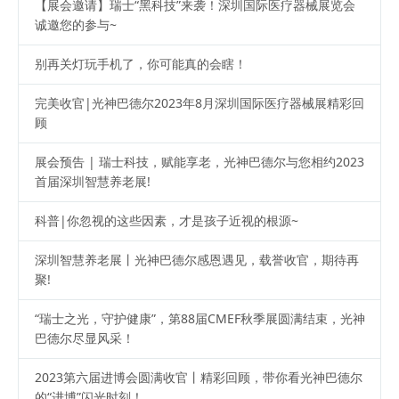
【展会邀请】瑞士“黑科技”来袭！深圳国际医疗器械展览会
诚邀您的参与~
别再关灯玩手机了，你可能真的会瞎！
完美收官|光神巴德尔2023年8月深圳国际医疗器械展精彩回
顾
展会预告 | 瑞士科技，赋能享老，光神巴德尔与您相约2023
首届深圳智慧养老展!
科普|你忽视的这些因素，才是孩子近视的根源~
‍深圳智慧养老展丨光神巴德尔感恩遇见，载誉收官，期待再
聚!
“瑞士之光，守护健康”，第88届CMEF秋季展圆满结束，光神
巴德尔尽显风采！
2023第六届进博会圆满收官丨精彩回顾，带你看光神巴德尔
的“进博”闪光时刻！