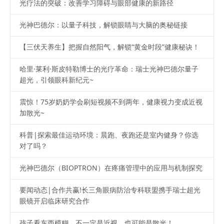
光疗法的突破：改善学习障碍与眼部健康的新路径
光神巴德尔：以量子科技，解锁眼睛与大脑的奥秘链接
【三伏天养生】把握自然阳气，解锁“黄金时段”健康秘诀！
哈里·莱利·斯皮特勒博士的光疗革命：瑞士光神巴德尔量子
超光，引领眼科新纪元~
震惊！75岁奶奶学会刷短视频不到两年，健康视力变成近视
加散光~
科普|探索最佳运动环境：晨跑、夜跑还是室内健身？你选
对了吗？
光神巴德尔（BIOPTRON）在疼痛管理中的应用与机制探究
要闻动态|合作共赢!长三角眼病防治专科联盟携手瑞士超光
眼镜开启临床研究合作
孩子看东西模糊，不一定是近视，也可能是散光！