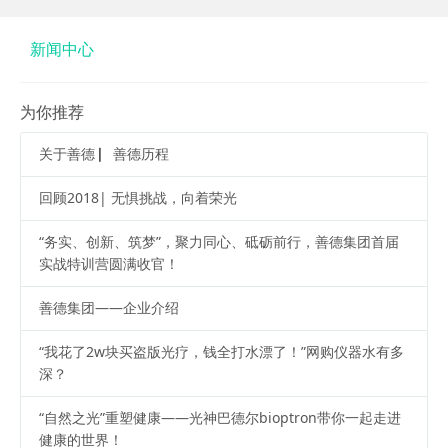
新闻中心
为你推荐
关于善德 ▏善德历程
回顾2018| 无惧挑战，向着荣光
“务实、创新、筑梦”，聚力同心、砥砺前行，善德集团首届
实战特训营圆满收官！
善德集团——企业介绍
“我花了2w块买盗版光疗，钱全打水漂了！”网购仪器水有多
深？
“自然之光”重塑健康——光神巴德尔bioptron带你一起走进
健康的世界！