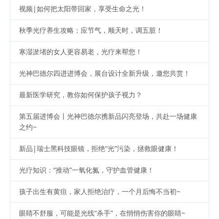
视频|如何把太阳带回家，享受生命之光！
秋季光疗养生攻略：应节气，顺天时，调五脏！
寒湿淤堵的女人更容易老，光疗来帮您！
光神巴德尔四进进博会，展台设计全新升级，邀您共赏！
最新医学研究，教你如何保护孩子视力？
第五届进博会丨光神巴德尔携新品闪亮登场，共赴一场健康
之约~
新品|瑞士黑科技眼镜，拒绝“光”污染，拯救眼健康！
光疗知识：“推动”一氧化氮，守护血管健康！
孩子出生有黄疸，家人拒绝治疗，一个月后悔不当初~
眼睛不舒服，可能是光线“杀手”，在悄悄伤害你的眼睛~