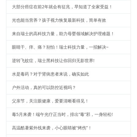
大部分癌症在前2年就会有征兆，早知道了全家受益！
光也能当营养？孩子视力恢复最新科技，简单有效
来自瑞士的高科技力量，助力母婴领域解决护理难题！
眼睛干、痒、痛？别怕！瑞士科技力量，一招解决~
逆转飞蚊症，瑞士黑科技让你回归无影世界!
水是毒药？对于肾病患者来说，确实如此
户外活动，真的可以防控近视吗？
父亲节，关注眼健康，爱要清晰看得见！
毒5月来袭！端午光疗正当时，排出“毒”邪，一身轻松!
高温酷暑紫外线来袭，小心眼睛被“烤伤”！