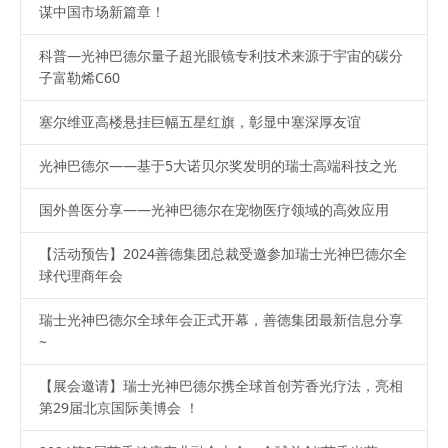
谋中国市场新篇章！
科普—光神巴德尔量子超光眼镜专利技术来源于宇宙的碳分
子富勒烯C60
塞尔维亚高楼悬挂巨幅五星红旗，彰显中塞深厚友谊
光神巴德尔——基于5大诺贝尔奖发明的瑞士高端科技之光
国外兽医分享——光神巴德尔在宠物医疗领域的高效应用
【活动预告】2024善德集团总裁受邀参加瑞士光神巴德尔全
球代理商年会
瑞士光神巴德尔全球年会正式开幕，善德集团最新信息分享
~
【展会邀请】瑞士光神巴德尔携全球首创芳香光疗法，亮相
第29届北京国际美博会 ！