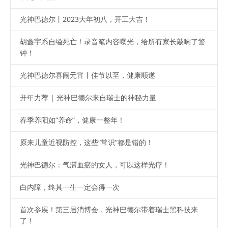
光神巴德尔丨2023大年初八，开工大吉！
胡鑫宇系自缢死亡！录音笔内容曝光，给所有家长敲响了警
钟！
光神巴德尔喜闹元宵丨佳节以至，健康顺遂
开年力荐 | 光神巴德尔来自瑞士的神秘力量
春季养阳如“养命”，健康一整年！
原来儿童近视防控，这些“常识”都是错的！
光神巴德尔：气滞血瘀的女人，可以这样光疗！
白内障，终其一生一定会得一次
首次参展！第三届消博会，光神巴德尔带着瑞士黑科技来
了！