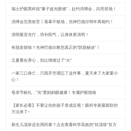
瑞士护眼黑科技“量子超光眼镜”，赴约消博会，闪亮登场！
消博会完美收官丨落幕不散场，光神巴德尔明年再相约！
清明最宜光疗，培补阳气，让身体更清明！
有脱发烦恼？光神巴德尔教您真正的“防脱秘诀”！
立夏重在养心，别让情绪过了“火”
一家三口身亡，只因开空调忘了这件事，夏天来了大家要小
心！
母亲节献礼，“光”爱妈妈眼健康！专属护眼指南
【家长必看】不要让你的孩子变成近视！眼科专家最新防控
方法来了~
新生儿湿疹还在用药膏？点击查看科学高效的“祛湿疹”良方