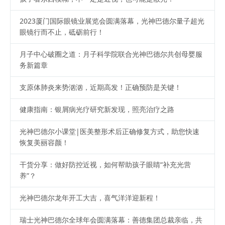
2023厦门国际眼镜业展览会圆满落幕，光神巴德尔量子超光
眼镜行而不止，砥砺前行！
月子中心破圈之道：月子科学院联合光神巴德尔共创母婴服
务新篇章
支原体肺炎来势汹汹，近期高发！正确预防是关键！
健康指南：银屑病光疗研究新发现，照亮治疗之路
光神巴德尔小课堂|医美整形术后正确修复方式，助您快速
恢复美丽容颜！
干货分享：做好防控近视，如何帮助孩子眼睛“补充光营
养”？
光神巴德尔龙年开工大吉，喜气洋洋迎新程！
瑞士光神巴德尔全球年会圆满落幕：善德集团总裁亲临，共