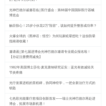
光神巴德尔诚邀莅临|医疗盛会：第88届中国国际医疗器械
博览会
触目惊心！25岁小伙花2万“毁容”，该如何提升整形成功率？
火爆全球的《黑神话：悟空》为何玩家眩晕想吐？这份防晕
指南请收藏！
邀请函|第七届进博会光神巴德尔邀请专业观众报名啦！
【办证注册费用减免】
1982年美国博士莎伦·麦克唐纳研究证实：蓝光有效减轻关
节炎疼痛
光疗发展进程的里程碑，协同神经学，一把全新治疗方式的
钥匙
七色彩光能量疗愈项目创新首发——瑞士光神巴德尔再赴进
博会，拓展市场新机遇！