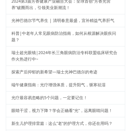
2024第3届芳香健康产业融合大会：全球首创“芳香光营
养”破圈而出，引领美业新潮流！
光神巴德尔节气养生 | 清明春意最盛，宜补精益气养肝气
科普|中老年人常见眼病防治指南，如何从根源解决眼疾问
题？
瑞士超光眼镜|2024年长三角眼病防治专科联盟临床研究合
作火热进行中~
探索产后抑郁的新希望—瑞士光神巴德尔的奇迹
端午健康指南：光疗增强体质，提升阳气，驱寒祛湿
光疗最容易忽略的5个问题，一定要记住！
眼睛干涩，视力下降？学会正确看“光”，远离眼睛问题！
新生儿护理排雷篇：这么”老”的护理方式，你还在用吗？