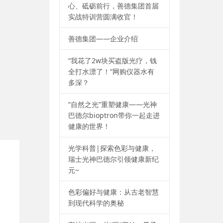
心、砥砺前行，善德集团首届
实战特训营圆满收官！
善德集团——企业介绍
“我花了2w块买盗版光疗，钱
全打水漂了！”网购仪器水有
多深？
“自然之光”重塑健康——光神
巴德尔bioptron带你一起走进
健康的世界！
光学科普|探索色彩与健康，
瑞士光神巴德尔引领健康新纪
元~
色彩偏好与健康：从古老智慧
到现代科学的奥秘