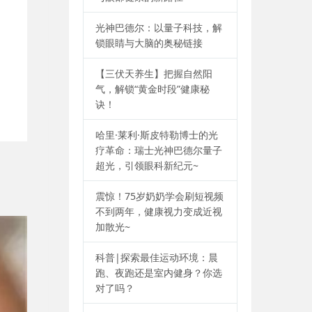
光神巴德尔：以量子科技，解
锁眼睛与大脑的奥秘链接
【三伏天养生】把握自然阳
气，解锁“黄金时段”健康秘
诀！
哈里·莱利·斯皮特勒博士的光
疗革命：瑞士光神巴德尔量子
超光，引领眼科新纪元~
震惊！75岁奶奶学会刷短视频
不到两年，健康视力变成近视
加散光~
科普|探索最佳运动环境：晨
跑、夜跑还是室内健身？你选
对了吗？