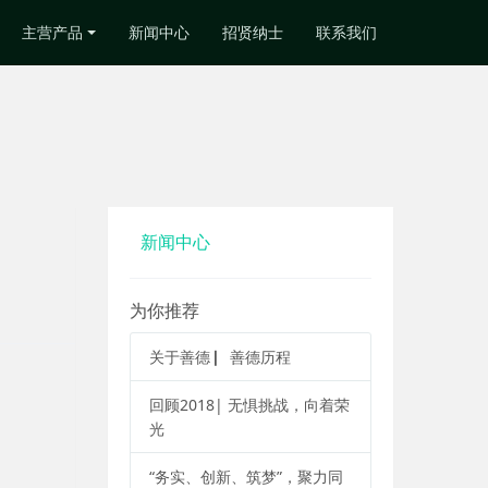
主营产品
新闻中心
招贤纳士
联系我们
新闻中心
为你推荐
关于善德 ▏善德历程
回顾2018| 无惧挑战，向着荣
光
“务实、创新、筑梦”，聚力同