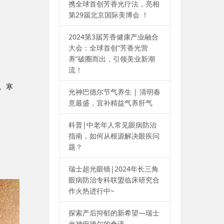
携全球首创芳香光疗法，亮相
第29届北京国际美博会 ！
2024第3届芳香健康产业融合
大会：全球首创“芳香光营
养”破圈而出，引领美业新潮
流！
、寒
光神巴德尔节气养生 | 清明春
意最盛，宜补精益气养肝气
科普|中老年人常见眼病防治
指南，如何从根源解决眼疾问
题？
瑞士超光眼镜|2024年长三角
眼病防治专科联盟临床研究合
作火热进行中~
探索产后抑郁的新希望—瑞士
光神巴德尔的奇迹