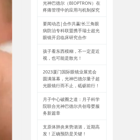
光神巴德尔（BIOPTRON）在
疼痛管理中的应用与机制探究
要闻动态|合作共赢!长三角眼
病防治专科联盟携手瑞士超光
眼镜开启临床研究合作
孩子看东西模糊，不一定是近
视，也可能是散光！
2023厦门国际眼镜业展览会
圆满落幕，光神巴德尔量子超
光眼镜行而不止，砥砺前行！
月子中心破圈之道：月子科学
院联合光神巴德尔共创母婴服
务新篇章
支原体肺炎来势汹汹，近期高
发！正确预防是关键！