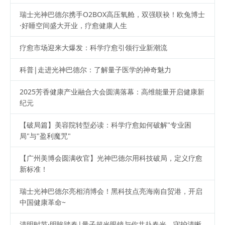
瑞士光神巴德尔携手O2BOX高压氧舱，双强联袂！欧兔博士
·好睡空间盛大开业，疗愈健康人生
疗愈市场迎来大爆发：科学疗愈引领行业新潮流
科普|走进光神巴德尔：了解量子医学的神奇魅力
2025芳香健康产业融合大会圆满落幕：高维能量开启健康新
纪元
【破局篇】美容院转型必读：科学疗愈如何破解"专业困
局"与"盈利魔咒"
【广州美博会圆满收官】光神巴德尔用科技破局，定义疗愈
新标准！
瑞士光神巴德尔亮相消博会！黑科技点亮海南自贸港，开启
中国健康革命~
清明时节·明眸踏春|量子超光眼镜与你共赴春光，守护清晰