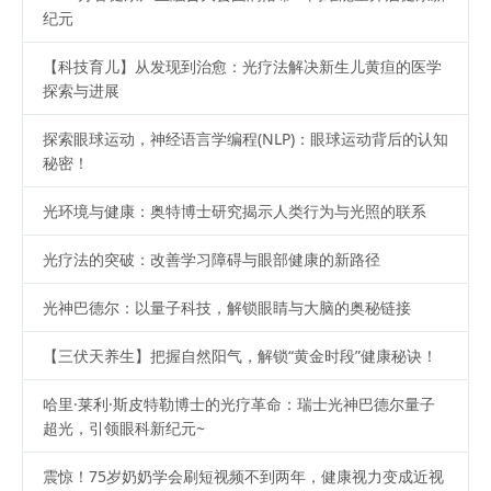
纪元
【科技育儿】从发现到治愈：光疗法解决新生儿黄疸的医学
探索与进展
探索眼球运动，神经语言学编程(NLP)：眼球运动背后的认知
秘密！
光环境与健康：奥特博士研究揭示人类行为与光照的联系
光疗法的突破：改善学习障碍与眼部健康的新路径
光神巴德尔：以量子科技，解锁眼睛与大脑的奥秘链接
【三伏天养生】把握自然阳气，解锁“黄金时段”健康秘诀！
哈里·莱利·斯皮特勒博士的光疗革命：瑞士光神巴德尔量子
超光，引领眼科新纪元~
震惊！75岁奶奶学会刷短视频不到两年，健康视力变成近视