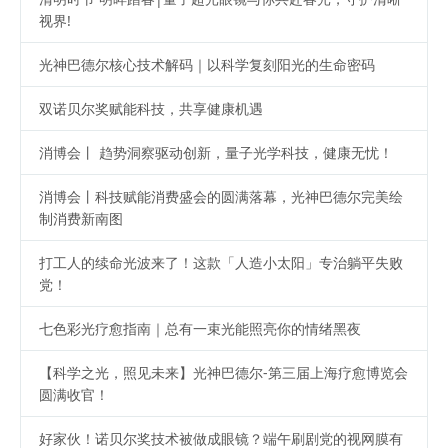
视界!
光神巴德尔核心技术解码｜以科学复刻阳光的生命密码
双诺贝尔奖赋能科技，共享健康机遇
消博会丨 趋势洞察驱动创新，量子光学科技，健康无忧！
消博会丨科技赋能消费盛会的圆满落幕，光神巴德尔完美绘
制消费新南图
打工人的续命光波来了！这款「人造小太阳」专治躺平失败
党！
七色彩光疗愈指南｜总有一束光能照亮你的情绪黑夜
【科学之光，照见未来】光神巴德尔-第三届上海疗愈博览会
圆满收官！
好家伙！诺贝尔奖技术被做成眼镜？端午刷剧党的视网膜有