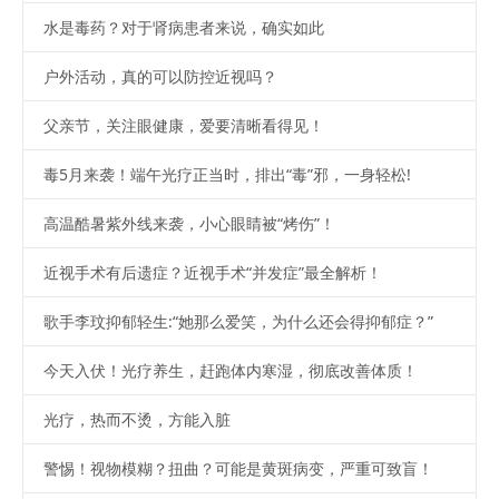
水是毒药？对于肾病患者来说，确实如此
户外活动，真的可以防控近视吗？
父亲节，关注眼健康，爱要清晰看得见！
毒5月来袭！端午光疗正当时，排出“毒”邪，一身轻松!
高温酷暑紫外线来袭，小心眼睛被“烤伤”！
近视手术有后遗症？近视手术“并发症”最全解析！
歌手李玟抑郁轻生:“她那么爱笑，为什么还会得抑郁症？”
今天入伏！光疗养生，赶跑体内寒湿，彻底改善体质！
光疗，热而不烫，方能入脏
警惕！视物模糊？扭曲？可能是黄斑病变，严重可致盲！