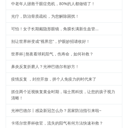
中老年人拯救干眼症危机，80%的人都做错了！
光疗，防治骨质疏松，为您解除困扰！
可怕！女子长期戴隐形眼镜，角膜长满新生血管...
别让世界杯变成“视界悲”，护眼妙招请收好！
世界杯|熬夜看球耗阳气，伤寿命，如何补救？
鼻炎反复折磨人？光神巴德尔有妙方！
疫情反复 ，封控开放，拼个人免疫力的时代来了
抓住两个近视恢复黄金时期，瑞士黑科技，让您的孩子视力
清晰！
光神巴德尔丨感染新冠怎么办？居家防治指引来啦~
卡塔尔世界杯收官，流失的阳气有何方法快速补救？