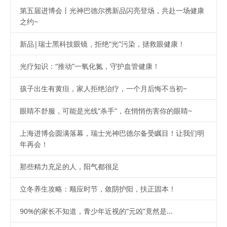
第五届进博会丨光神巴德尔携新品闪亮登场，共赴一场健康
之约~
新品|瑞士黑科技眼镜，拒绝“光”污染，拯救眼健康！
光疗知识：“推动”一氧化氮，守护血管健康！
孩子出生有黄疸，家人拒绝治疗，一个月后悔不当初~
眼睛不舒服，可能是光线“杀手”，在悄悄伤害你的眼睛~
上海进博会圆满落幕，瑞士光神巴德尔备受瞩目！让我们明
年再会！
那些精力充足的人，阳气都很足
立冬养生攻略：顺应时节，敛阴护阳，扶正固本！
90%的家长不知道，青少年近视的“元凶”竟然是...