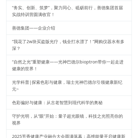
“务实、创新、筑梦”，聚力同心、砥砺前行，善德集团首届
实战特训营圆满收官！
善德集团——企业介绍
“我花了2w块买盗版光疗，钱全打水漂了！”网购仪器水有多
深？
“自然之光”重塑健康——光神巴德尔bioptron带你一起走进
健康的世界！
光学科普|探索色彩与健康，瑞士光神巴德尔引领健康新纪
元~
色彩偏好与健康：从古老智慧到现代科学的奥秘
守护光明，从“眼”开始：量子超光眼镜，科技之光照亮你的
视界
2025芳香健康产业融合大会圆满落幕：高维能量开启健康新