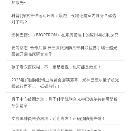
加散光~
科普|探索最佳运动环境：晨跑、夜跑还是室内健身？你选
对了吗？
光神巴德尔（BIOPTRON）在疼痛管理中的应用与机制探究
要闻动态|合作共赢!长三角眼病防治专科联盟携手瑞士超光
眼镜开启临床研究合作
孩子看东西模糊，不一定是近视，也可能是散光！
2023厦门国际眼镜业展览会圆满落幕，光神巴德尔量子超光
眼镜行而不止，砥砺前行！
月子中心破圈之道：月子科学院联合光神巴德尔共创母婴服
务新篇章
支原体肺炎来势汹汹，近期高发！正确预防是关键！