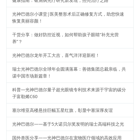
健康指南：银屑病光疗研究新发现，照亮治疗之路
光神巴德尔小课堂|医美整形术后正确修复方式，助您快速
恢复美丽容颜！
干货分享：做好防控近视，如何帮助孩子眼睛“补充光营
养”？
光神巴德尔龙年开工大吉，喜气洋洋迎新程！
瑞士光神巴德尔全球年会圆满落幕：善德集团总裁亲临，共
谋中国市场新篇章！
科普—光神巴德尔量子超光眼镜专利技术来源于宇宙的碳分
子富勒烯C60
塞尔维亚高楼悬挂巨幅五星红旗，彰显中塞深厚友谊
光神巴德尔——基于5大诺贝尔奖发明的瑞士高端科技之光
国外兽医分享——光神巴德尔在宠物医疗领域的高效应用