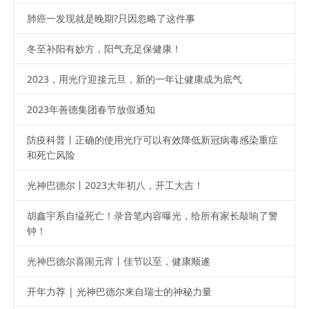
肺癌一发现就是晚期?只因忽略了这件事
冬至补阳有妙方，阳气充足保健康！
2023，用光疗迎接元旦，新的一年让健康成为底气
2023年善德集团春节放假通知
防疫科普丨正确的使用光疗可以有效降低新冠病毒感染重症
和死亡风险
光神巴德尔丨2023大年初八，开工大吉！
胡鑫宇系自缢死亡！录音笔内容曝光，给所有家长敲响了警
钟！
光神巴德尔喜闹元宵丨佳节以至，健康顺遂
开年力荐 | 光神巴德尔来自瑞士的神秘力量