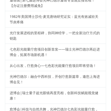
邀请函|第七届进博会光神巴德尔邀请专业观众报名啦！
【办证注册费用减免】
1982年美国博士莎伦·麦克唐纳研究证实：蓝光有效减轻关
节炎疼痛
光疗发展进程的里程碑，协同神经学，一把全新治疗方式的
钥匙
七色彩光能量疗愈项目创新首发——瑞士光神巴德尔再赴进
博会，拓展市场新机遇！
从心出发，疗愈身心—七色彩光能量疗愈项目即将登场！
光神巴德尔：融合中西科技，开创疗愈新篇章，邀您上海进
博会见！
进博会|瑞士量子超光眼镜再度亮相，创新科技赋能视觉健
康！
愈博会|科技与自然共舞，光神巴德尔七色彩光能量疗愈，