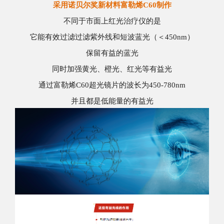
采用诺贝尔奖新材料富勒烯C60制作
不同于市面上红光治疗仪的是
它能有效过滤
过滤
紫外线
和短波蓝光（
＜
450nm
）
保留有益的蓝光
同时加强黄光、橙光、红光等有益光
通
过富勒烯C6
0超光镜片的
波长为4
50-780nm
并且都是低能量的有益光