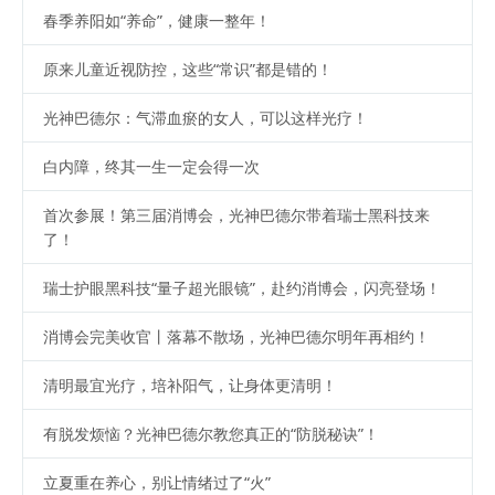
春季养阳如“养命”，健康一整年！
原来儿童近视防控，这些“常识”都是错的！
光神巴德尔：气滞血瘀的女人，可以这样光疗！
白内障，终其一生一定会得一次
首次参展！第三届消博会，光神巴德尔带着瑞士黑科技来
了！
瑞士护眼黑科技“量子超光眼镜”，赴约消博会，闪亮登场！
消博会完美收官丨落幕不散场，光神巴德尔明年再相约！
清明最宜光疗，培补阳气，让身体更清明！
有脱发烦恼？光神巴德尔教您真正的“防脱秘诀”！
立夏重在养心，别让情绪过了“火”